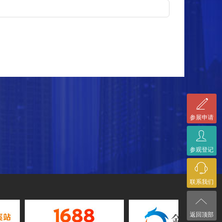
ꄅ
参展申请
ꄑ
参观登记
ꁱ
联系我们
ꂁ
返回顶部